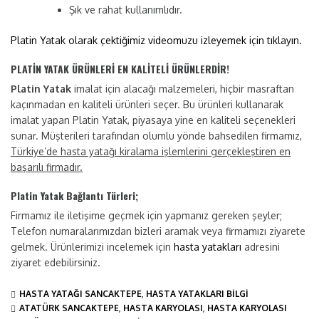
Şık ve rahat kullanımlıdır.
Platin Yatak olarak çektiğimiz videomuzu izleyemek için tıklayın.
PLATİN YATAK ÜRÜNLERİ EN KALİTELİ ÜRÜNLERDİR!
Platin Yatak
imalat için alacağı malzemeleri, hiçbir masraftan
kaçınmadan en kaliteli ürünleri seçer. Bu ürünleri kullanarak
imalat yapan Platin Yatak, piyasaya yine en kaliteli seçenekleri
sunar. Müşterileri tarafından olumlu yönde bahsedilen firmamız,
Türkiye’de hasta yatağı kiralama işlemlerini gerçekleştiren en
başarılı firmadır.
Platin Yatak Bağlantı Türleri;
Firmamız ile iletişime geçmek için yapmanız gereken şeyler;
Telefon numaralarımızdan bizleri aramak veya firmamızı ziyarete
gelmek. Ürünlerimizi incelemek için
hasta yatakları
adresini
ziyaret edebilirsiniz.
HASTA YATAĞI SANCAKTEPE
,
HASTA YATAKLARI BILGI
ATATÜRK SANCAKTEPE
,
HASTA KARYOLASI
,
HASTA KARYOLASI