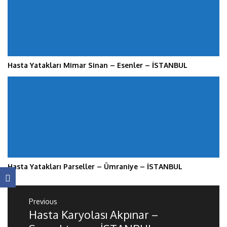
Hasta Yatakları Mimar Sinan – Esenler – İSTANBUL
Hasta Yatakları Parseller – Ümraniye – İSTANBUL
Yazı
gezinmesi
Previous
Hasta Karyolası Akpınar –
Previous
post: