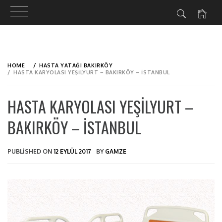
Skip
to
HOME
HASTA YATAĞI BAKIRKÖY
content
HASTA KARYOLASI YEŞILYURT – BAKIRKÖY – İSTANBUL
HASTA KARYOLASI YEŞILYURT –
BAKIRKÖY – İSTANBUL
PUBLISHED ON
12 EYLÜL 2017
BY
GAMZE