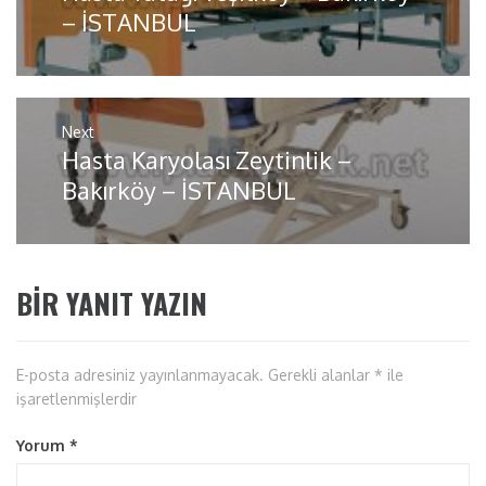
post:
– İSTANBUL
Next
Hasta Karyolası Zeytinlik –
Next
post:
Bakırköy – İSTANBUL
BIR YANIT YAZIN
E-posta adresiniz yayınlanmayacak.
Gerekli alanlar
*
ile
işaretlenmişlerdir
Yorum
*