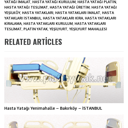
YATAĞI IMALAT
,
HASTA YATAĞI KURULUM
,
HASTA YATAĞI PLATIN
,
HASTA YATAĞI TESLIMAT
,
HASTA YATAĞI ÜRETIM
,
HASTA YATAĞI
YEŞILKÖY
,
HASTA YATAKLARI
,
HASTA YATAKLARI IMALAT
,
HASTA
YATAKLARI ISTANBUL
,
HASTA YATAKLARI KIRA
,
HASTA YATAKLARI
KIRALAMA
,
HASTA YATAKLARI KURULUM
,
HASTA YATAKLARI
TESLIMAT
,
PLATIN YATAK
,
YEŞILYURT
,
YEŞILYURT MAHALLESI
RELATED ARTICLES
Hasta Yatağı Yenimahalle – Bakırköy – İSTANBUL