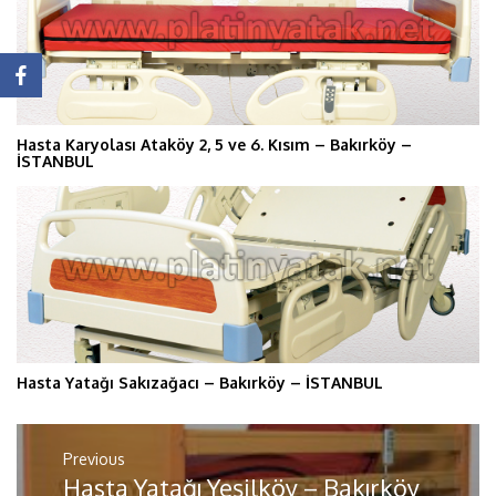
Hasta Karyolası Ataköy 2, 5 ve 6. Kısım – Bakırköy –
İSTANBUL
Hasta Yatağı Sakızağacı – Bakırköy – İSTANBUL
Yazı
gezinmesi
Previous
Hasta Yatağı Yeşilköy – Bakırköy
Previous