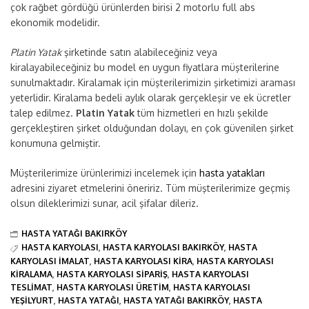
çok rağbet gördüğü ürünlerden birisi 2 motorlu full abs
ekonomik modelidir.
Platin Yatak
şirketinde satın alabileceğiniz veya
kiralayabileceğiniz bu model en uygun fiyatlara müşterilerine
sunulmaktadır. Kiralamak için müşterilerimizin şirketimizi araması
yeterlidir. Kiralama bedeli aylık olarak gerçekleşir ve ek ücretler
talep edilmez.
Platin Yatak
tüm hizmetleri en hızlı şekilde
gerçekleştiren şirket olduğundan dolayı, en çok güvenilen şirket
konumuna gelmiştir.
Müşterilerimize ürünlerimizi incelemek için
hasta yatakları
adresini ziyaret etmelerini öneririz. Tüm müşterilerimize geçmiş
olsun dileklerimizi sunar, acil şifalar dileriz.
HASTA YATAĞI BAKIRKÖY
HASTA KARYOLASI
,
HASTA KARYOLASI BAKIRKÖY
,
HASTA
KARYOLASI IMALAT
,
HASTA KARYOLASI KIRA
,
HASTA KARYOLASI
KIRALAMA
,
HASTA KARYOLASI SIPARIŞ
,
HASTA KARYOLASI
TESLIMAT
,
HASTA KARYOLASI ÜRETIM
,
HASTA KARYOLASI
YEŞILYURT
,
HASTA YATAĞI
,
HASTA YATAĞI BAKIRKÖY
,
HASTA