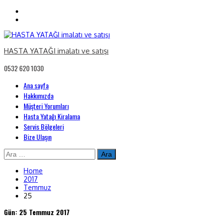
HASTA YATAĞI imalatı ve satışı
0532 620 1030
Primary
Ana sayfa
Menu
Hakkımızda
Müşteri Yorumları
Hasta Yatağı Kiralama
Servis Bölgeleri
Bize Ulaşın
Skip
Arama:
to
content
Home
2017
Temmuz
25
Gün:
25 Temmuz 2017