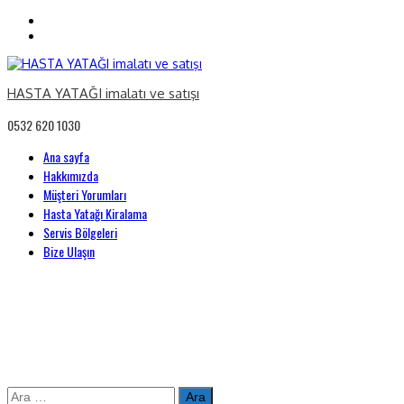
HASTA YATAĞI imalatı ve satışı
0532 620 1030
Primary
Ana sayfa
Menu
Hakkımızda
Müşteri Yorumları
Hasta Yatağı Kiralama
Servis Bölgeleri
Bize Ulaşın
Skip
Arama: