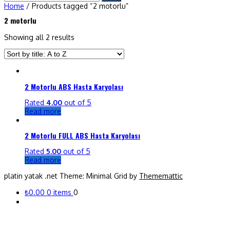
to
Home
/ Products tagged “2 motorlu”
content
2 motorlu
Showing all 2 results
2 Motorlu ABS Hasta Karyolası
Rated
4.00
out of 5
Read more
2 Motorlu FULL ABS Hasta Karyolası
Rated
5.00
out of 5
Read more
platin yatak .net
Theme: Minimal Grid by
Thememattic
₺0.00
0 items
0