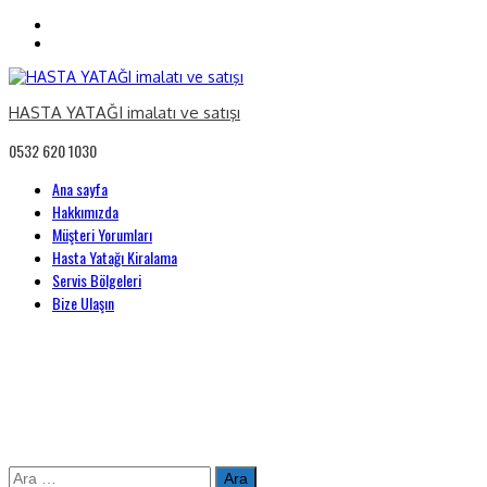
HASTA YATAĞI imalatı ve satışı
0532 620 1030
Primary
Ana sayfa
Menu
Hakkımızda
Müşteri Yorumları
Hasta Yatağı Kiralama
Servis Bölgeleri
Bize Ulaşın
Skip
Arama: