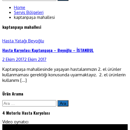
to
content
Home
Servis Bölgeleri
kaptanpaşa mahallesi
kaptanpaşa mahallesi
Hasta Yatağı Beyoğlu
Hasta Karyolası Kaptanpaşa – Beyoğlu – İSTANBUL
2 Ekim 2017
2 Ekim 2017
Kaptanpaşa mahallesinde yaşayan hastalarımızın 2. el ürünler
kullanmaması gerektiği konusunda uyarmaktayız. 2. el ürünlerin
kullanımı […]
Ürün Arama
Arama:
4 Motorlu Hasta Karyolası
Video oynatıcı